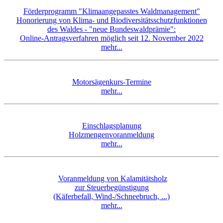
Förderprogramm "Klimaangepasstes Waldmanagement"
Honorierung von Klima- und Biodiversitätsschutzfunktionen
des Waldes
- "neue Bundeswaldprämie":
Online-Antragsverfahren möglich seit 12. November 2022
mehr...
Motorsägenkurs-Termine
mehr...
Einschlagsplanung
Holzmengenvoranmeldung
mehr...
Voranmeldung von Kalamitätsholz
zur Steuerbegünstigung
(Käferbefall, Wind-/Schneebruch, ...)
mehr...