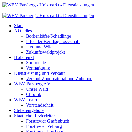
Start
Aktuelles
Borkenkäfer/Schädlinge
Infos der Berufsgenossschaft
Jagd und Wild
Zukunftswaldprojekt
Holzmarkt
Sortimente
Vermarktung
Dienstleistung und Verkauf
Verkauf Zaunmaterial und Zubehör
WBV Parsberg e.V.
Unser Wald
Chronik
WBV Team
Vorstandschaft
Stellenangebote
Staatliche Revierleiter
Forstrevier Grafenbuch
Forstrevier Velburg
Forstrevier Parsberg