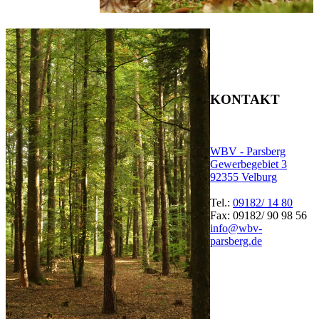
KONTAKT
WBV - Parsberg
Gewerbegebiet 3
92355 Velburg
Tel.:
09182/ 14 80
Fax: 09182/ 90 98 56
info@wbv-
parsberg.de